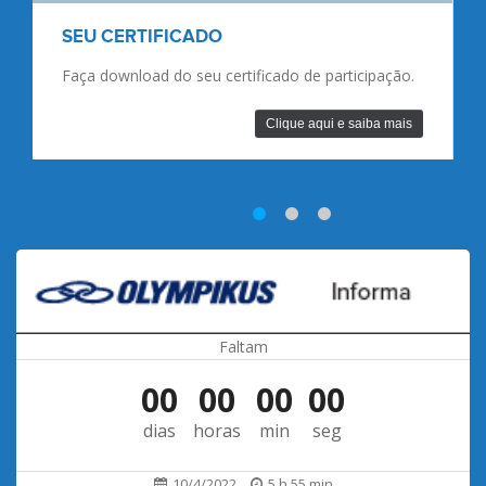
60 ANOS E ACIMA
Informações importantes para atletas com 60
anos e acima.
Clique aqui e saiba mais
Faltam
00
00
00
00
dias
horas
min
seg
10/4/2022
5 h 55 min