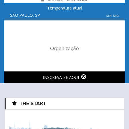
Temperatura atual
SÃO PAULO, SP
MIN
MAX
INSCREVA-SE AQUI
THE START