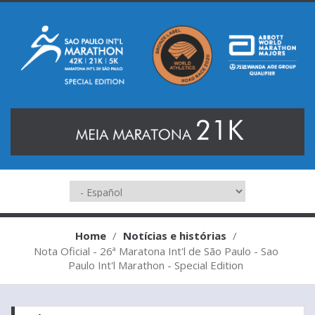
Home
/
Notícias e histórias
/
Nota Oficial - 26ª Maratona Int'l de São Paulo - Sao
Nota Oficial - 26ª Maratona Int'l de
Paulo Int'l Marathon - Special Edition
São Paulo - Sao Paulo Int'l