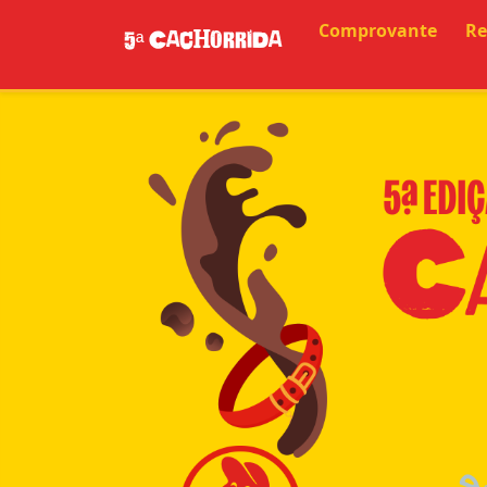
Comprovante
Re
5ª Cachorrida