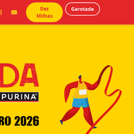
Dez
Garotada
Milhas