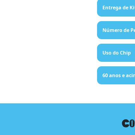
Entrega de Ki
Número de Pe
Uso do Chip
60 anos e ac
Co