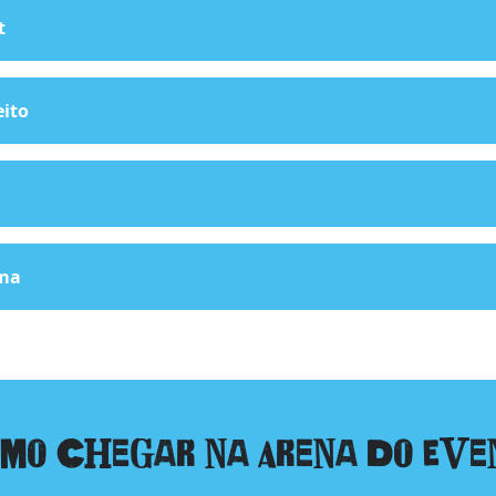
t
ito
ima
mo Chegar na Arena do Eve