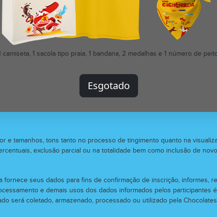
1 camiseta, 1 sacola tipo praia, 1 bandana, 2 medalhas e 1 número de peit
Esgotado
e cor e tamanhos, tons tanto no processo de tingimento quanto na visuali
ercentuais, exclusão parcial ou na totalidade bem como inclusão de novo
a fornece seus dados para fins de confirmação de inscrição, informes, re
ocessamento e demais usos dos dados informados pelos participantes 
ado será coletado, armazenado, processado ou utilizado pela Chocolates