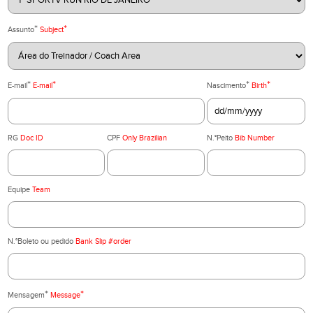
*
*
Assunto
Subject
*
*
*
*
E-mail
E-mail
Nascimento
Birth
RG
Doc ID
CPF
Only Brazilian
N.°Peito
Bib Number
Equipe
Team
N.°Boleto ou pedido
Bank Slip #order
*
*
Mensagem
Message