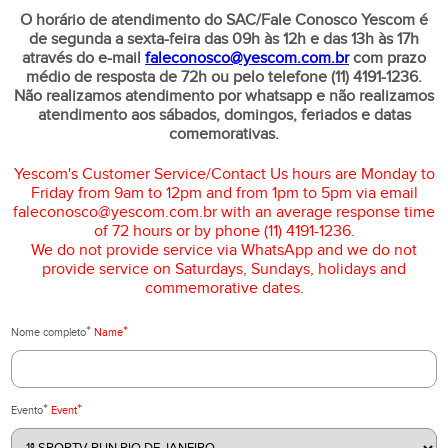
O horário de atendimento do SAC/Fale Conosco Yescom é
de segunda a sexta-feira das 09h às 12h e das 13h às 17h
através do e-mail
faleconosco@yescom.com.br
com prazo
médio de resposta de 72h ou pelo telefone (11) 4191-1236.
Não realizamos atendimento por whatsapp e não realizamos
atendimento aos sábados, domingos, feriados e datas
comemorativas.
Yescom's Customer Service/Contact Us hours are Monday to
Friday from 9am to 12pm and from 1pm to 5pm via email
faleconosco@yescom.com.br with an average response time
of 72 hours or by phone (11) 4191-1236.
We do not provide service via WhatsApp and we do not
provide service on Saturdays, Sundays, holidays and
commemorative dates.
*
*
Nome completo
Name
*
*
Evento
Event