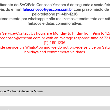
dimento do SAC/Fale Conosco Yescom é de segunda a sexta-feir
avés do e-mail
faleconosco@yescom.com.br
com prazo médio de 
pelo telefone (11) 4191-1236.
atendimento por whatsapp e não realizamos atendimento aos sá
feriados e datas comemorativas.
 Service/Contact Us hours are Monday to Friday from 9am to 12
leconosco@yescom.com.br with an average response time of 72 
(11) 4191-1236.
ide service via WhatsApp and we do not provide service on Satu
holidays and commemorative dates.