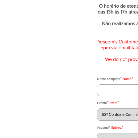
O horário de aten
das 13h às 17h atr
Não realizamos 
Yescom's Customer
5pm via email fa
We do not prov
*
*
Nome completo
Name
*
*
Evento
Event
*
*
Assunto
Subject