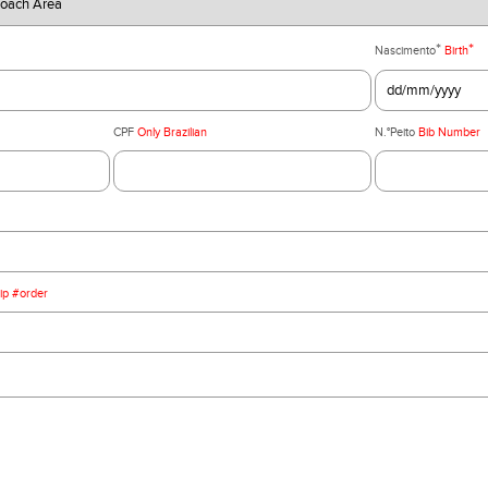
*
*
Nascimento
Birth
CPF
Only Brazilian
N.°Peito
Bib Number
ip #order