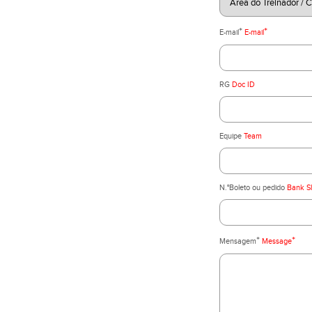
*
*
E-mail
E-mail
RG
Doc ID
Equipe
Team
N.°Boleto ou pedido
Bank Sl
*
*
Mensagem
Message