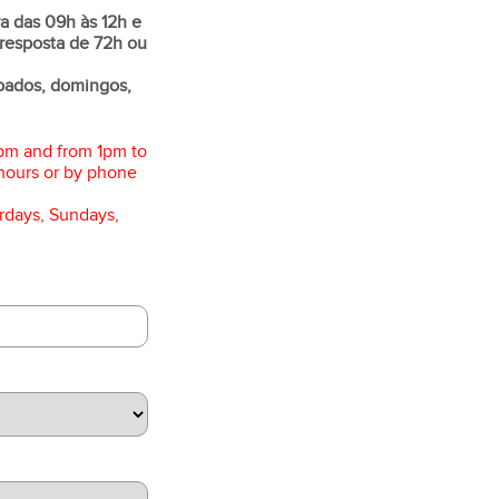
a das 09h às 12h e
resposta de 72h ou
bados, domingos,
pm and from 1pm to
hours or by phone
rdays, Sundays,