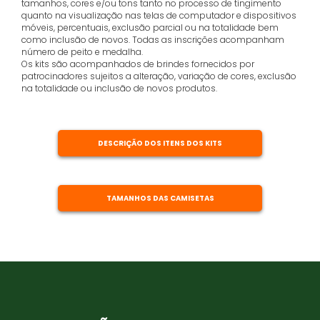
tamanhos, cores e/ou tons tanto no processo de tingimento
quanto na visualização nas telas de computador e dispositivos
móveis, percentuais, exclusão parcial ou na totalidade bem
como inclusão de novos. Todas as inscrições acompanham
número de peito e medalha.
Os kits são acompanhados de brindes fornecidos por
patrocinadores sujeitos a alteração, variação de cores, exclusão
na totalidade ou inclusão de novos produtos.
DESCRIÇÃO DOS ITENS DOS KITS
TAMANHOS DAS CAMISETAS