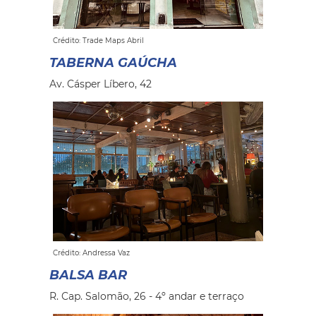
Crédito: Trade Maps Abril
TABERNA GAÚCHA
Av. Cásper Líbero, 42
Crédito: Andressa Vaz
BALSA BAR
R. Cap. Salomão, 26 - 4º andar e terraço