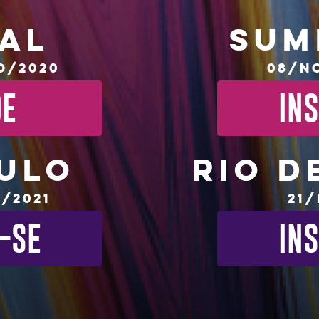
AL
Sum
o/2020
08/N
DE
IN
ULO
RIO D
/2021
21
-SE
IN