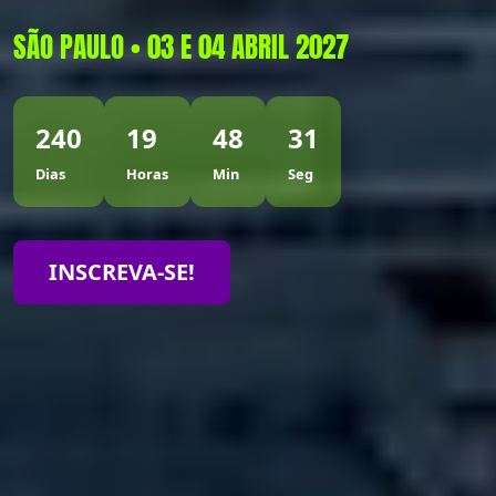
SÃO PAULO • 03 E 04 ABRIL 2027
240
19
48
29
Dias
Horas
Min
Seg
INSCREVA-SE!