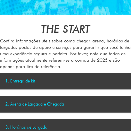
THE START
Confira informações úteis sobre como chegar, arena, horários de
largada, postos de apoio e serviços para garantir que você tenha
uma experiência segura e perfeita. Por favor, note que todas as
informações atualmente referem-se à corrida de 2025 e são
apenas para fins de referência.
1. Entrega de kit
Atletas que optaram por retirar no
Internacional Shopping Guarulhos
Rua Engenheiro Camilo Olivetti, 295 - Vila Itapegica, Guarulhos:
2. Arena de Largada e Chegada
No dia 26 de julho de 2025 das 10h00 às 19h30.
A largada e a chegada acontecerão no Bosque Maia - Av. Paulo
Atletas que optaram por retirar em São Paulo zona sul/oeste:
Faccini, s/nº - Centro - Guarulhos,
Loja Decathlon Paulista
3. Horários de Largada
Av. Paulista, 854 - Bela Vista, Shopping Top Center