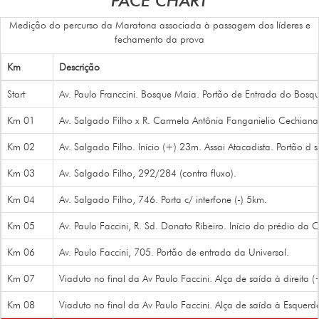
PACE CHART
Medição do percurso da Maratona associada à passagem dos líderes e
fechamento da prova
Km
Descrição
Start
Av. Paulo Franccini. Bosque Maia. Portão de Entrada do Bosq
Km 01
Av. Salgado Filho x R. Carmela Antônia Fanganielio Cechianat
Km 02
Av. Salgado Filho. Início (+) 23m. Assai Atacadista. Portão d s
Km 03
Av. Salgado Filho, 292/284 (contra fluxo).
Km 04
Av. Salgado Filho, 746. Porta c/ interfone (-) 5km.
Km 05
Av. Paulo Faccini, R. Sd. Donato Ribeiro. Início do prédio da 
Km 06
Av. Paulo Faccini, 705. Portão de entrada da Universal.
Km 07
Viaduto no final da Av Paulo Faccini. Alça de saída à direita 
Km 08
Viaduto no final da Av Paulo Faccini. Alça de saída à Esquer