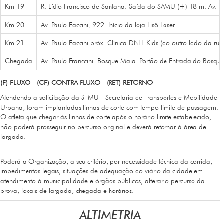
Km 19
R. Lídio Francisco de Santana. Saída do SAMU (+) 18 m. Av. 
Km 20
Av. Paulo Faccini, 922. Início da loja Lisô Laser.
Km 21
Av. Paulo Faccini próx. Clínica DNLL Kids (do outro lado da ru
Chegada
Av. Paulo Franccini. Bosque Maia. Portão de Entrada do Bosq
(F) FLUXO - (CF) CONTRA FLUXO - (RET) RETORNO
Atendendo a solicitação da STMU - Secretaria de Transportes e Mobilidade
Urbana, foram implantadas linhas de corte com tempo limite de passagem.
O atleta que chegar às linhas de corte após o horário limite estabelecido,
não poderá prosseguir no percurso original e deverá retornar à área de
largada.
Poderá a Organização, a seu critério, por necessidade técnica da corrida,
impedimentos legais, situações de adequação do viário da cidade em
atendimento à municipalidade e órgãos públicos, alterar o percurso da
prova, locais de largada, chegada e horários.
ALTIMETRIA