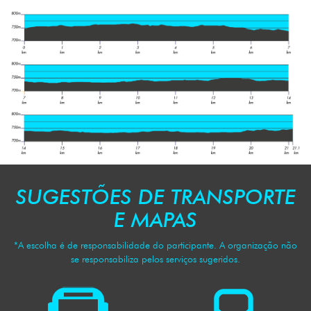
SUGESTÕES DE TRANSPORTE
E MAPAS
*A escolha é de responsabilidade do participante. A organização não
se responsabiliza pelos serviços sugeridos.