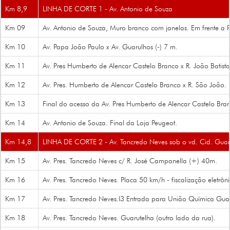
Km 8,9
LINHA DE CORTE 1 - Av. Antonio de Souza
Km 09
Av. Antonio de Souza, Muro branco com janelas. Em frente a 
Km 10
Av. Papa João Paulo x Av. Guarulhos (-) 7 m.
Km 11
Av. Pres Humberto de Alencar Castelo Branco x R. João Batis
Km 12
Av. Pres. Humberto de Alencar Castelo Branco x R. São João. 
Km 13
Final do acesso da Av. Pres Humberto de Alencar Castelo Branco
Km 14
Av. Antonio de Souza. Final da Loja Peugeot.
Km 14,8
LINHA DE CORTE 2 - Av. Tancredo Neves sob o vd. Cid. Guar
Km 15
Av. Pres. Tancredo Neves c/ R. José Campanella (+) 40m.
Km 16
Av. Pres. Tancredo Neves. Placa 50 km/h - fiscalização eletrôni
Km 17
Av. Pres. Tancredo Neves.I3 Entrada para União Química Guar
Km 18
Av. Pres. Tancredo Neves. Guarutelha (outro lado da rua).