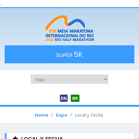
,
EN
BR
Home
/
Expo
/
Local y Fecha
Local y Fecha