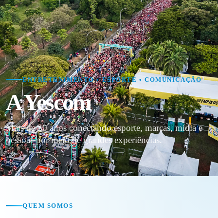
ENTRETENIMENTO • ESPORTE • COMUNICAÇÃO
A Yescom
Mais de 30 anos conectando esporte, marcas, mídia e
pessoas por meio de grandes experiências.
QUEM SOMOS